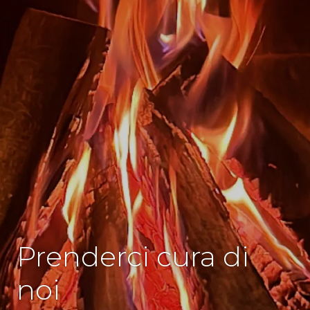
SENZA
Prenderci cura di
CATEGORIA
noi