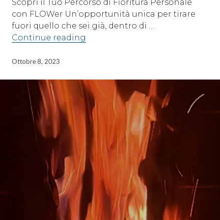
Scopri il Tuo Percorso di Fioritura Personale
con FLOWer Un’opportunità unica per tirare
fuori quello che sei già, dentro di …
FLOWer
Continue reading
Ottobre 8, 2023