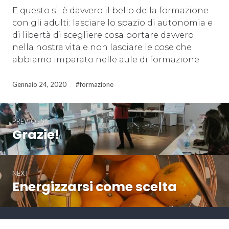
E questo si è davvero il bello della formazione
con gli adulti: lasciare lo spazio di autonomia e
di libertà di scegliere cosa portare davvero
nella nostra vita e non lasciare le cose che
abbiamo imparato nelle aule di formazione.
Gennaio 24, 2020
#formazione
Navigazione
PREVIOUS
articoli
Grazie!
Previous
post:
NEXT
Energizzarsi come scelta
Next
post: