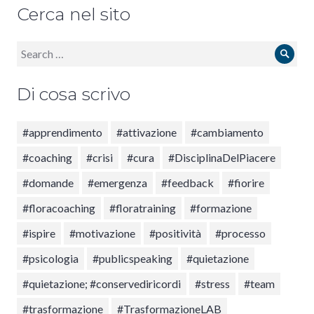
Cerca nel sito
Search
Sear
for:
Di cosa scrivo
#apprendimento
#attivazione
#cambiamento
#coaching
#crisi
#cura
#DisciplinaDelPiacere
#domande
#emergenza
#feedback
#fiorire
#floracoaching
#floratraining
#formazione
#ispire
#motivazione
#positività
#processo
#psicologia
#publicspeaking
#quietazione
#quietazione; #conservediricordi
#stress
#team
#trasformazione
#TrasformazioneLAB