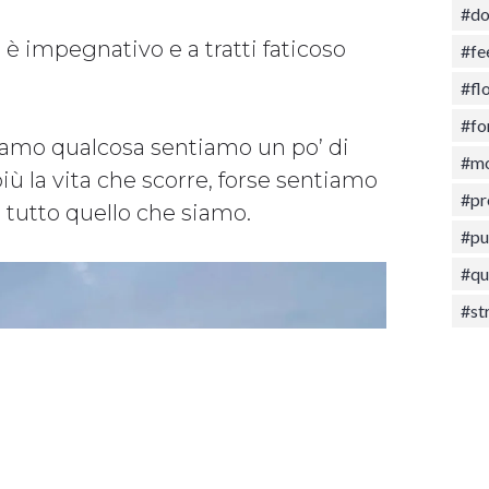
#d
è impegnativo e a tratti faticoso
#fe
#fl
#fo
mo qualcosa sentiamo un po’ di
#mo
iù la vita che scorre, forse sentiamo
#pr
 tutto quello che siamo.
#pu
#qu
#st
#tr
#Tr
#va