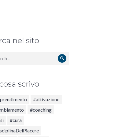
rca nel sito
ch
Search
 cosa scrivo
prendimento
#attivazione
mbiamento
#coaching
si
#cura
sciplinaDelPiacere