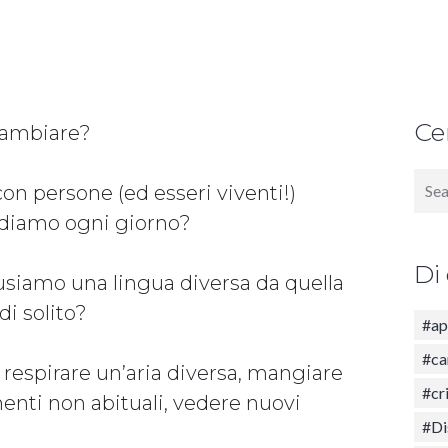
Ce
cambiare?
Sear
on persone (ed esseri viventi!)
for:
vediamo ogni giorno?
Di
siamo una lingua diversa da quella
i solito?
#ap
#ca
i respirare un’aria diversa, mangiare
#cri
enti non abituali, vedere nuovi
#Di