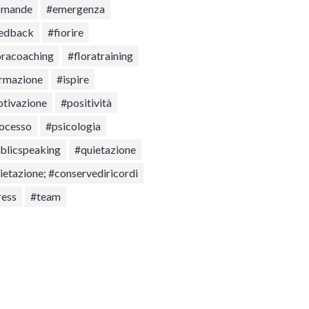
omande
#emergenza
edback
#fiorire
oracoaching
#floratraining
rmazione
#ispire
tivazione
#positività
ocesso
#psicologia
blicspeaking
#quietazione
ietazione; #conservediricordi
ress
#team
asformazione
asformazioneLAB
lutazione