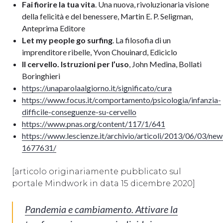
Fai fiorire la tua vita
. Una nuova, rivoluzionaria visione
della felicità e del benessere, Martin E. P. Seligman,
Anteprima Editore
Let my people go surfing
. La filosofia di un
imprenditore ribelle, Yvon Chouinard, Ediciclo
Il cervello. Istruzioni per l’uso
, John Medina, Bollati
Boringhieri
https://unaparolaalgiorno.it/significato/cura
https://www.focus.it/comportamento/psicologia/infanzia-
difficile-conseguenze-su-cervello
https://www.pnas.org/content/117/1/641
https://www.lescienze.it/archivio/articoli/2013/06/03/n
1677631/
[articolo originariamente pubblicato sul
portale Mindwork in data 15 dicembre 2020]
Pandemia e cambiamento. Attivare la