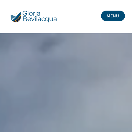
Skip
to
MENU
content
Gloria Bevilacqua