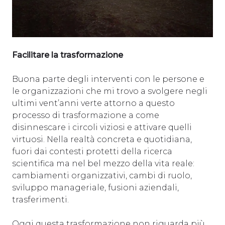
Facilitare la trasformazione
Buona parte degli interventi con le persone e
le organizzazioni che mi trovo a svolgere negli
ultimi vent’anni verte attorno a questo
processo di trasformazione a come
disinnescare i circoli viziosi e attivare quelli
virtuosi. Nella realtà concreta e quotidiana,
fuori dai contesti protetti della ricerca
scientifica ma nel bel mezzo della vita reale:
cambiamenti organizzativi, cambi di ruolo,
sviluppo manageriale, fusioni aziendali,
trasferimenti.
Oggi questa trasformazione non riguarda più