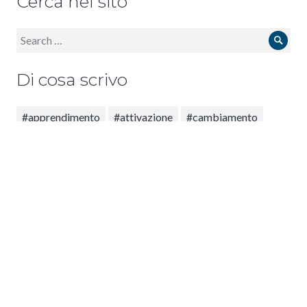
Cerca nel sito
Search
Sear
for:
Di cosa scrivo
#apprendimento
#attivazione
#cambiamento
#coaching
#crisi
#cura
#DisciplinaDelPiacere
#domande
#emergenza
#feedback
#fiorire
#floracoaching
#floratraining
#formazione
#ispire
#motivazione
#positività
#processo
#psicologia
#publicspeaking
#quietazione
#quietazione; #conservediricordi
#stress
#team
#trasformazione
#TrasformazioneLAB