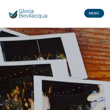
Skip
to
MENU
content
Gloria Bevilacqua