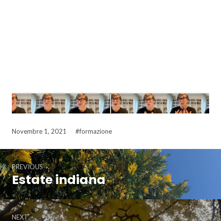
Novembre 1, 2021
#formazione
Navigazione
PREVIOUS
articoli
Estate indiana
Previous
post:
NEXT