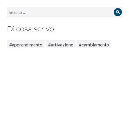
Search
Sear
for:
Di cosa scrivo
#apprendimento
#attivazione
#cambiamento
#coaching
#crisi
#cura
#DisciplinaDelPiacere
#domande
#emergenza
#feedback
#fiorire
#floracoaching
#floratraining
#formazione
#ispire
#motivazione
#positività
#processo
#psicologia
#publicspeaking
#quietazione
#quietazione; #conservediricordi
#stress
#team
#trasformazione
#TrasformazioneLAB
#valutazione