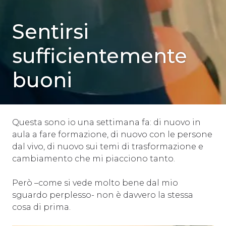
SENZA
Sentirsi
CATEGORIA
sufficientemente
buoni
Questa sono io una settimana fa: di nuovo in
aula a fare formazione, di nuovo con le persone
dal vivo, di nuovo sui temi di trasformazione e
cambiamento che mi piacciono tanto.
Però –come si vede molto bene dal mio
sguardo perplesso- non è davvero la stessa
cosa di prima.