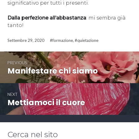
significativo per tutti i presenti.
Dalla perfezione all’abbastanza
: mi sembra già
tanto!
Settembre 29, 2020
#formazione
,
#quietazione
Navigazione
PREVIOUS
articoli
Manifestare chi siamo
Previous
post:
NEXT
Mettiamoci il cuore
Next
post:
Cerca nel sito