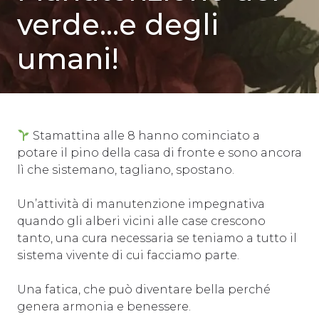
verde…e degli
umani!
Stamattina alle 8 hanno cominciato a
potare il pino della casa di fronte e sono ancora
lì che sistemano, tagliano, spostano.
Un’attività di manutenzione impegnativa
quando gli alberi vicini alle case crescono
tanto, una cura necessaria se teniamo a tutto il
sistema vivente di cui facciamo parte.
Una fatica, che può diventare bella perché
genera armonia e benessere.