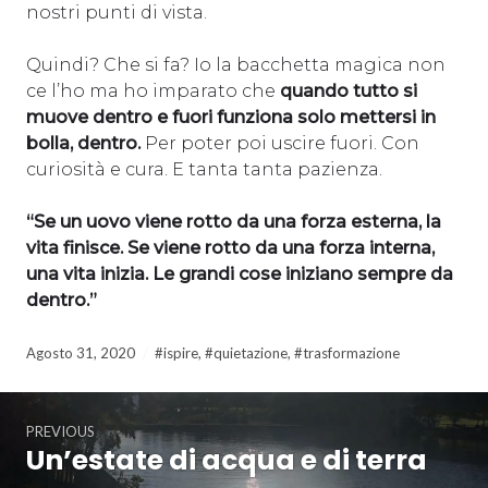
nostri punti di vista.
Quindi? Che si fa? Io la bacchetta magica non
ce l’ho ma ho imparato che
quando tutto si
muove dentro e fuori funziona solo mettersi in
bolla, dentro.
Per poter poi uscire fuori. Con
curiosità e cura. E tanta tanta pazienza.
“Se un uovo viene rotto da una forza esterna, la
vita finisce. Se viene rotto da una forza interna,
una vita inizia. Le grandi cose iniziano sempre da
dentro.”
Agosto 31, 2020
#ispire
,
#quietazione
,
#trasformazione
Navigazione
PREVIOUS
articoli
Un’estate di acqua e di terra
Previous
post: