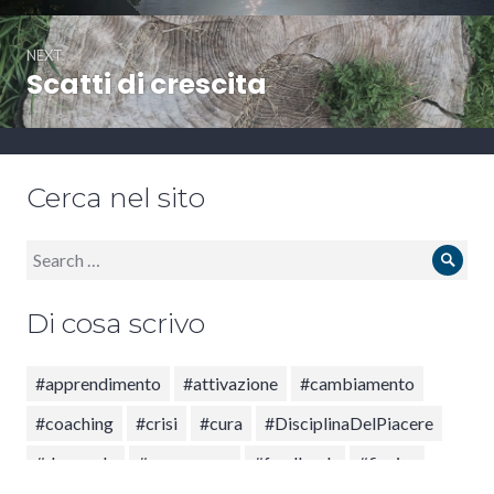
NEXT
Scatti di crescita
Next
post:
Cerca nel sito
Search
Sear
for:
Di cosa scrivo
#apprendimento
#attivazione
#cambiamento
#coaching
#crisi
#cura
#DisciplinaDelPiacere
#domande
#emergenza
#feedback
#fiorire