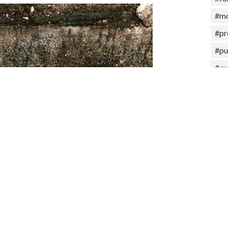
#mo
#pr
#pu
#qu
#st
#tr
#Tr
#va
Da
Ul