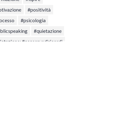
tivazione
#positività
ocesso
#psicologia
blicspeaking
#quietazione
ietazione; #conservediricordi
ress
#team
asformazione
asformazioneLAB
lutazione
 Instagram
timi Post